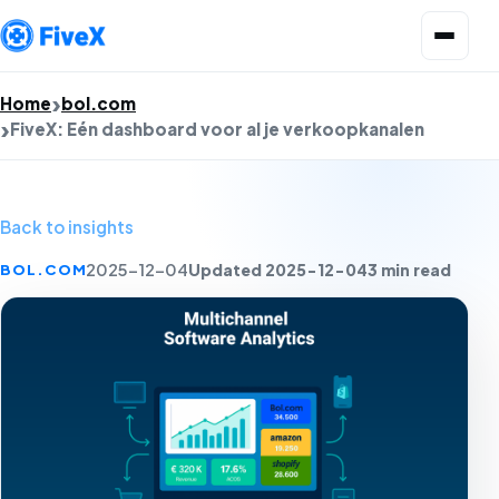
Open menu
Home
bol.com
FiveX: Eén dashboard voor al je verkoopkanalen
Back to insights
Updated 2025-12-04
3 min read
BOL.COM
2025-12-04