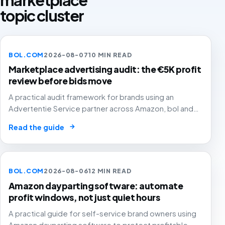
topic cluster
BOL.COM
2026-08-07
10 MIN READ
Marketplace advertising audit: the €5K profit
review before bids move
A practical audit framework for brands using an
Advertentie Service partner across Amazon, bol and
MediaMarkt without letting tidy campaign checks hide
→
Read the guide
weak SKU margin, stock risk or poor marketplace
allocation.
BOL.COM
2026-08-06
12 MIN READ
Amazon dayparting software: automate
profit windows, not just quiet hours
A practical guide for self-service brand owners using
Amazon dayparting software to protect profitable