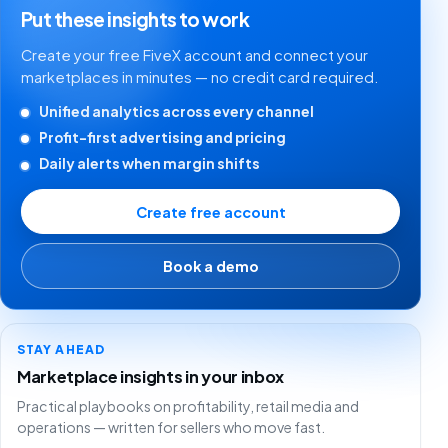
Put these insights to work
Create your free FiveX account and connect your
marketplaces in minutes — no credit card required.
Unified analytics across every channel
Profit-first advertising and pricing
Daily alerts when margin shifts
Create free account
Book a demo
STAY AHEAD
Marketplace insights in your inbox
Practical playbooks on profitability, retail media and
operations — written for sellers who move fast.