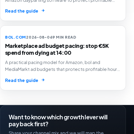
hours, SKU margin, stock and Buy Box status instead of
→
Read the guide
simply cutting low-converting time slots.
BOL.COM
2026-08-06
9 MIN READ
Marketplace ad budget pacing: stop €5K
spend from dying at 14:00
A practical pacing model for Amazon, bol and
MediaMarkt ad budgets that protects profitable hours,
SKU margin and stock instead of simply spending
→
Read the guide
smoothly.
Want to know which growth lever will
pay back first?
Share your channel mix and we will map the