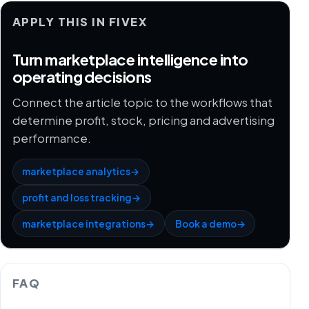
APPLY THIS IN FIVEX
Turn marketplace intelligence into
operating decisions
Connect the article topic to the workflows that
determine profit, stock, pricing and advertising
performance.
marketplace analytics
→
profit and loss tracking
→
marketplace integrations
→
Book a demo
→
FAQ