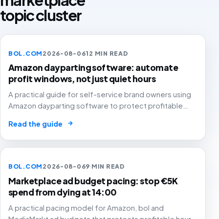
topic cluster
BOL.COM
2026-08-06
12 MIN READ
Amazon dayparting software: automate
profit windows, not just quiet hours
A practical guide for self-service brand owners using
Amazon dayparting software to protect profitable
hours, SKU margin, stock and Buy Box status instead of
→
Read the guide
simply cutting low-converting time slots.
BOL.COM
2026-08-06
9 MIN READ
Marketplace ad budget pacing: stop €5K
spend from dying at 14:00
A practical pacing model for Amazon, bol and
MediaMarkt ad budgets that protects profitable hours,