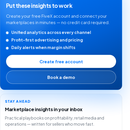
Put these insights to work
Create your free FiveX account and connect your
marketplaces in minutes — no credit card required.
Unified analytics across every channel
Profit-first advertising and pricing
Daily alerts when margin shifts
Create free account
Book a demo
STAY AHEAD
Marketplace insights in your inbox
Practical playbooks on profitability, retail media and
operations — written for sellers who move fast.