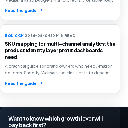
SKU margin and stock instead of simply spending
→
Read the guide
smoothly.
BOL.COM
2026-08-04
10 MIN READ
SKU mapping for multi-channel analytics: the
product identity layer profit dashboards
need
A practical guide for brand owners who need Amazon,
bol.com, Shopify, Walmart and Mirakl data to describe
the same product before margin, ads and stock
→
Read the guide
decisions can be trusted.
Want to know which growth lever will
pay back first?