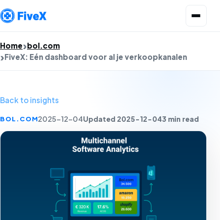
Open menu
Home
bol.com
FiveX: Eén dashboard voor al je verkoopkanalen
Back to insights
Updated 2025-12-04
3 min read
BOL.COM
2025-12-04