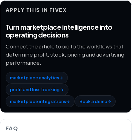
APPLY THIS IN FIVEX
Turn marketplace intelligence into
operating decisions
Connect the article topic to the workflows that
determine profit, stock, pricing and advertising
performance.
marketplace analytics
→
profit and loss tracking
→
marketplace integrations
→
Book a demo
→
FAQ