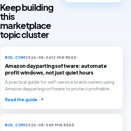
Keep building
this
marketplace
topic cluster
BOL.COM
2026-08-06
12 MIN READ
Amazon dayparting software: automate
profit windows, not just quiet hours
A practical guide for self-service brand owners using
Amazon dayparting software to protect profitable
hours, SKU margin, stock and Buy Box status instead of
→
Read the guide
simply cutting low-converting time slots.
BOL.COM
2026-08-06
9 MIN READ