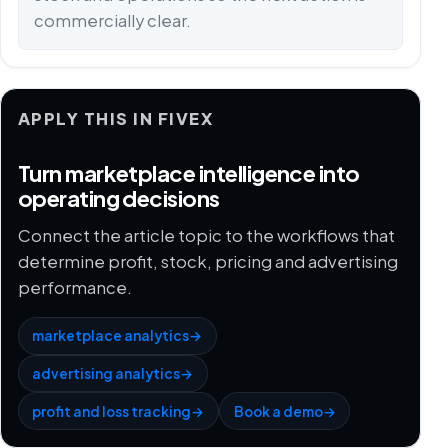
commercially clear.
APPLY THIS IN FIVEX
Turn marketplace intelligence into
operating decisions
Connect the article topic to the workflows that
determine profit, stock, pricing and advertising
performance.
marketplace analytics
→
advertising analytics
→
profit and loss tracking
→
Book a demo
→