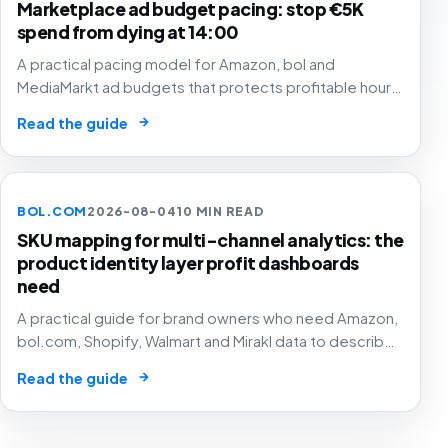
Marketplace ad budget pacing: stop €5K
spend from dying at 14:00
A practical pacing model for Amazon, bol and
MediaMarkt ad budgets that protects profitable hours,
SKU margin and stock instead of simply spending
→
Read the guide
smoothly.
BOL.COM
2026-08-04
10 MIN READ
SKU mapping for multi-channel analytics: the
product identity layer profit dashboards
need
A practical guide for brand owners who need Amazon,
bol.com, Shopify, Walmart and Mirakl data to describe
the same product before margin, ads and stock
→
Read the guide
decisions can be trusted.